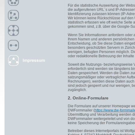
Für die statistische Auswertung der Websi
die aufgerufenen URL´s und IP-Adressen
Identifizierung zulassen können (IP-Adre
Wir können keine Rückschlüsse auf den U
statistisch erfassen wie oft welche Seit
gekommen sind, z.B. über die Google-Su
Wenn Sie Informationen anfordern oder a
Ihrem Namen und anderen persönlichen In
Entscheidung, ob Sie diese Daten eingeb
besonders geschützten Servern in Zürich i
wenigen, befugten Personen möglich. Die
oder redaktionelle Betreuung der Inhalte
Soweit die Nutzungs- beziehungsweise V
erforderlich sind werden sie längstens 
Daten gespeichert. Werden die Daten zur
satzungsmäßiger oder vertraglicher Aufbe
Rechnungen), werden diese Daten auch 
sind jedoch gesperrt und nur wenigen, 
zugänglich.
2. Online-Formulare
Die Formulare auf unserer Homepage we
DWFormmailer (
https://www.dw-formmail
Übermittlung und Verarbeitung werden di
DWFormmailer weitergeleitet und von dort
keine Speicherung der Formulareingabed
Betreiber dieses Internetportals ist Wol
Kehlen 4, 97342 Marktsteft, Deutschland.