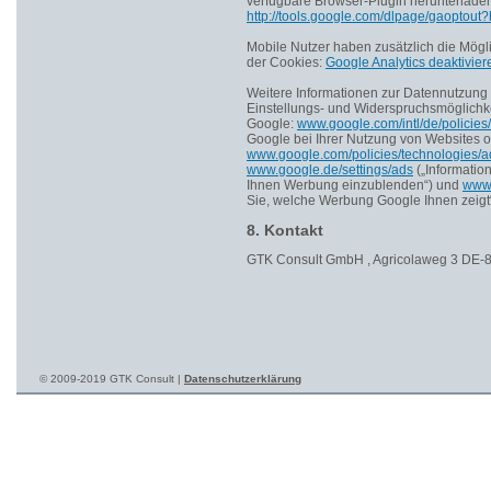
verfügbare Browser-Plugin herunterladen 
http://tools.google.com/dlpage/gaoptout
Mobile Nutzer haben zusätzlich die Mögli
der Cookies:
Google Analytics deaktivier
Weitere Informationen zur Datennutzun
Einstellungs- und Widerspruchsmöglichk
Google:
www.google.com/intl/de/policies/
Google bei Ihrer Nutzung von Websites o
www.google.com/policies/technologies/a
www.google.de/settings/ads
(„Informatio
Ihnen Werbung einzublenden“) und
www.
Sie, welche Werbung Google Ihnen zeigt“
8. Kontakt
GTK Consult GmbH , Agricolaweg 3 DE-
© 2009-2019 GTK Consult |
Datenschutzerklärung