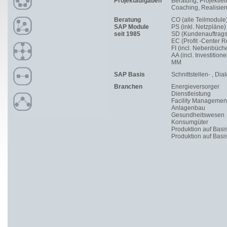
Projektaufgaben
Beratung, Projektle
Coaching, Realisie
Beratung
CO (alle Teilmodule
SAP Module
PS (inkl. Netzpläne)
seit 1985
SD (Kundenauftragsc
EC (Profit -Center 
FI (incl. Nebenbüche
AA (incl. Investitione
MM
SAP Basis
Schnittstellen- , D
Branchen
Energieversorger
Dienstleistung
Facility Managemen
Anlagenbau
Gesundheitswesen
Konsumgüter
Produktion auf Basi
Produktion auf Basi