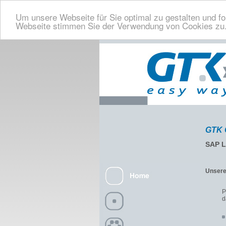
Um unsere Webseite für Sie optimal zu gestalten und f
Webseite stimmen Sie der Verwendung von Cookies zu
GTK 
SAP L
Unsere
P
d